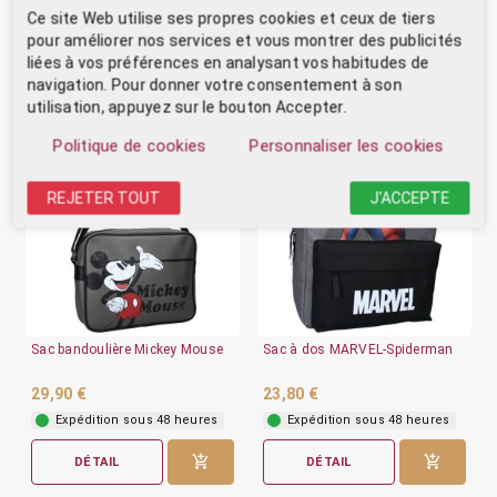
Expédition sous 48 heures
Sur commande, nous
consulter
Ce site Web utilise ses propres cookies et ceux de tiers
pour améliorer nos services et vous montrer des publicités
DÉTAIL
DÉTAIL
liées à vos préférences en analysant vos habitudes de
navigation. Pour donner votre consentement à son
utilisation, appuyez sur le bouton Accepter.
Politique de cookies
Personnaliser les cookies
REJETER TOUT
J'ACCEPTE
Sac bandoulière Mickey Mouse
Sac à dos MARVEL-Spiderman
29,90 €
23,80 €
Expédition sous 48 heures
Expédition sous 48 heures
DÉTAIL
DÉTAIL