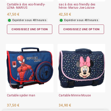
Cartable à dos eco-friendly-
sac à dos eco friendly des
LENA- MARIUS
héros- Marius-Joe-Louise-
47,50 €
42,50 €
Expédier sous 48 heures
Expédier sous 48 heures
CHOISISSEZ UNE OPTION
CHOISISSEZ UNE OPTION
Cartable spider man
Cartable Minnie Mouse
37,50 €
34,90 €