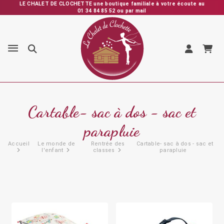
LE CHALET DE CLOCHETTE une boutique familiale à votre écoute au
01 34 84 85 52 ou par mail
Expédition rapide depuis la France – Vérification et emballage
soignés – SAV personnalisé et réactif
Cartable- sac à dos - sac et
parapluie
Accueil
Le monde de
Rentrée des
Cartable- sac à dos - sac et
l'enfant
classes
parapluie