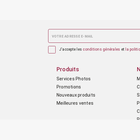

J'accepte les
conditions générales
et
la polit
Produits
N
Services Photos
M
Promotions
C
Nouveaux produits
S
Meilleures ventes
P
C
P