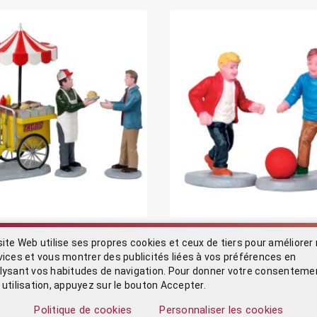
ndeur ambulant de tacos
Figurine jeux de balle
site Web utilise ses propres cookies et ceux de tiers pour améliorer
5,60 €
vices et vous montrer des publicités liées à vos préférences en
lysant vos habitudes de navigation. Pour donner votre consenteme
 sous 48 heures
Expédier sous 48 heures
 utilisation, appuyez sur le bouton Accepter.
DÉTAIL
DÉTAIL
Politique de cookies
Personnaliser les cookies