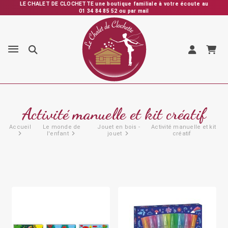
LE CHALET DE CLOCHETTE une boutique familiale à votre écoute au
01 34 84 85 52 ou par mail
Expédition rapide depuis la France – Vérification et emballage
soignés – SAV personnalisé et réactif
Activité manuelle et kit créatif
Accueil
Le monde de
Jouet en bois -
Activité manuelle et kit
l'enfant
jouet
créatif