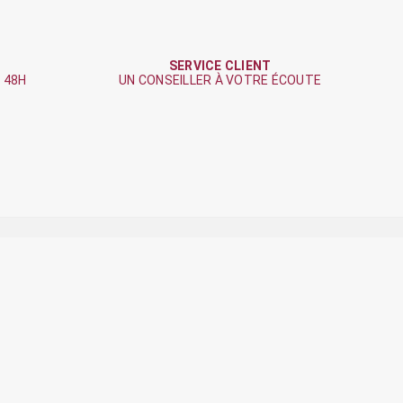
SERVICE CLIENT
 48H
UN CONSEILLER À VOTRE ÉCOUTE
E SUR
Le Chalet de Clochette
38 Grande Rue