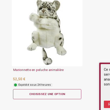
Ce 
Marionnette en peluche animalière
ser
52,50 €
ana
son
Expédié sous 24 heures
CHOISISSEZ UNE OPTION