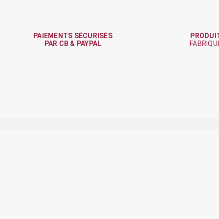
PAIEMENTS SÉCURISÉS
PRODUI
PAR CB & PAYPAL
FABRIQU

J'accepte les
conditions générales
et
la polit
Produits
N
Services Photos
M