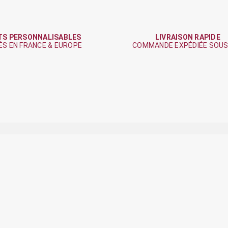
TS PERSONNALISABLES
LIVRAISON RAPIDE
ÉS EN FRANCE & EUROPE
COMMANDE EXPÉDIÉE SOUS
SUIVEZ LE CHALET DE CLOCHETT
ique de confidentialité
.
otre société
Votre compte
entions légales
Informations personnelles