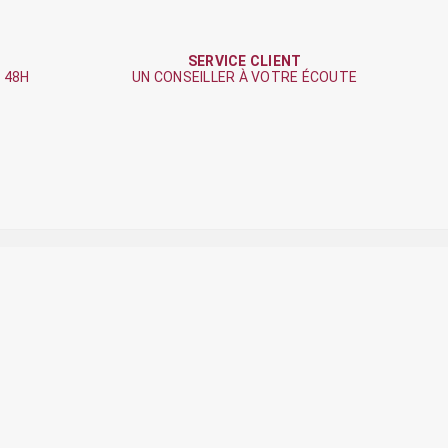
SERVICE CLIENT
 48H
UN CONSEILLER À VOTRE ÉCOUTE
E SUR
Le Chalet de Clochette
38 Grande Rue
78550 HOUDAN