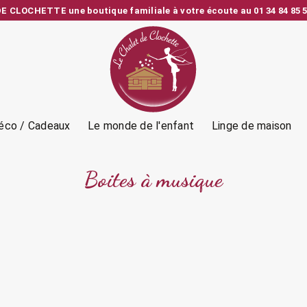
 CLOCHETTE une boutique familiale à votre écoute au 01 34 84 85 5
e depuis la France – Vérification et emballage soignés – SAV person
éco / Cadeaux
Le monde de l'enfant
Linge de maison
Boites à musique