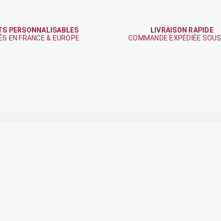
TS PERSONNALISABLES
LIVRAISON RAPIDE
ÉS EN FRANCE & EUROPE
COMMANDE EXPÉDIÉE SOUS
SUIVEZ LE CHALET DE CLOCHETT
ique de confidentialité
.
otre société
Votre compte
entions légales
Informations personnelles
onditions générales de vente
Retours produit