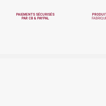
PAIEMENTS SÉCURISÉS
PRODUI
PAR CB & PAYPAL
FABRIQU

J'accepte les
conditions générales
et
la polit
Produits
N
Services Photos
M
Promotions
C