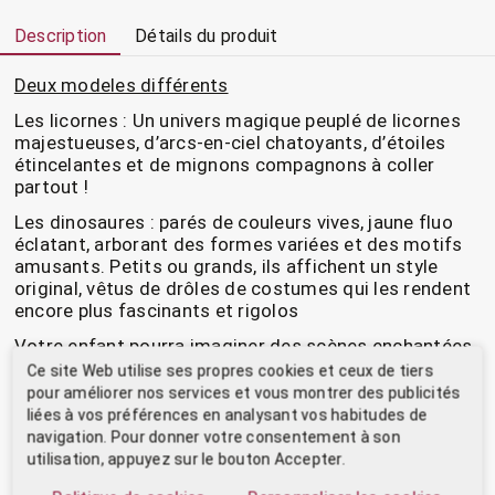
Description
Détails du produit
Deux modeles différents
Les licornes : Un univers magique peuplé de licornes
majestueuses, d’arcs-en-ciel chatoyants, d’étoiles
étincelantes et de mignons compagnons à coller
partout !
Les dinosaures : parés de couleurs vives, jaune fluo
éclatant, arborant des formes variées et des motifs
amusants. Petits ou grands, ils affichent un style
original, vêtus de drôles de costumes qui les rendent
encore plus fascinants et rigolos
Votre enfant pourra imaginer des scènes enchantées
et personnaliser ses dessins à l’infini. Les gommettes
Ce site Web utilise ses propres cookies et ceux de tiers
repositionnables se collent et se décollent à volonté
pour améliorer nos services et vous montrer des publicités
pour un amusement sans fin. Pratiques et faciles à
liées à vos préférences en analysant vos habitudes de
utiliser, elles disposent d’un dos en deux parties pour
navigation. Pour donner votre consentement à son
un retrait simplifié du papier de protection.
utilisation, appuyez sur le bouton Accepter.