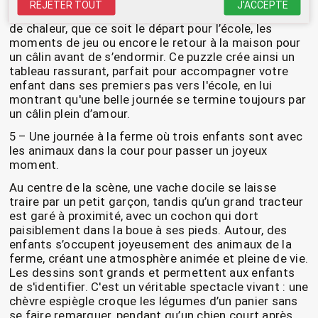
ses premières journées d'école, du réveil joyeux au
REJETER TOUT
J'ACCEPTE
coucher réconfortant. Chaque moment est empreint
de chaleur, que ce soit le départ pour l’école, les
moments de jeu ou encore le retour à la maison pour
un câlin avant de s’endormir. Ce puzzle crée ainsi un
tableau rassurant, parfait pour accompagner votre
enfant dans ses premiers pas vers l'école, en lui
montrant qu'une belle journée se termine toujours par
un câlin plein d’amour.
5 – Une journée à la ferme où trois enfants sont avec
les animaux dans la cour pour passer un joyeux
moment.
Au centre de la scène, une vache docile se laisse
traire par un petit garçon, tandis qu’un grand tracteur
est garé à proximité, avec un cochon qui dort
paisiblement dans la boue à ses pieds. Autour, des
enfants s’occupent joyeusement des animaux de la
ferme, créant une atmosphère animée et pleine de vie.
Les dessins sont grands et permettent aux enfants
de s'identifier. C'est un véritable spectacle vivant : une
chèvre espiègle croque les légumes d’un panier sans
se faire remarquer, pendant qu’un chien court après