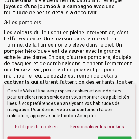
totale dans la vie de la ferme, capturant l'énergie
joyeuse d'une journée à la campagne avec une
multitude de petits détails à découvrir.
3-Les pompiers
Les soldats du feu sont en pleine intervention, c'est
l'effervescence. Une maison dans la rue est en
flamme, de la fumée noire s'élève dans le ciel. Un
pompier héroïque vient de sauver avec la grande
échelle une dame. En bas, d'autres pompiers, équipés
de casques et de combinaisons, tiennent fermement
une lance à eau, projetant un puissant jet pour
maîtriser le feu. Le puzzle est rempli de détails
captivants qui attirent l'attention des enfants tout en
mettant en valeur l’importance des pompiers.
Ce site Web utilise ses propres cookies et ceux de tiers
pour améliorer nos services et vous montrer des publicités
4-Les petits rituels journaliers d'une adorable famille
liées à vos préférences en analysant vos habitudes de
lapin.
navigation. Pour donner votre consentement à son
Ce puzzle, structuré en trois bandes, illustre avec
utilisation, appuyez sur le bouton Accepter.
douceur et simplicité une journée typique d'un petit
lapin qui part à l'école. Par cette mise en scène
Politique de cookies
Personnaliser les cookies
tendre, il offre à votre enfant une vision apaisante de